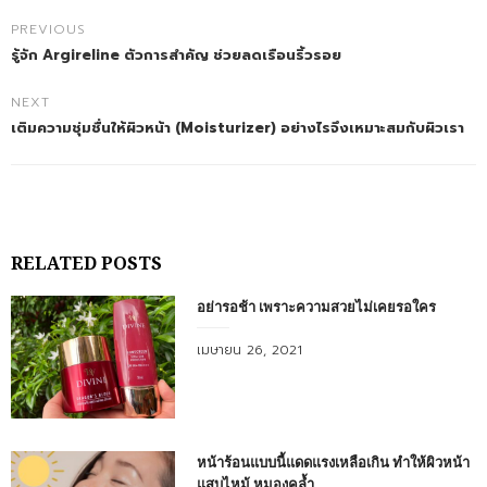
PREVIOUS
รู้จัก Argireline ตัวการสำคัญ ช่วยลดเรือนริ้วรอย
NEXT
เติมความชุ่มชื่นให้ผิวหน้า (Moisturizer) อย่างไรจึงเหมาะสมกับผิวเรา
RELATED POSTS
อย่ารอช้า เพราะความสวยไม่เคยรอใคร
Posted
เมษายน 26, 2021
on
หน้าร้อนแบบนี้แดดแรงเหลือเกิน ทำให้ผิวหน้า
แสบไหม้ หมองคล้ำ