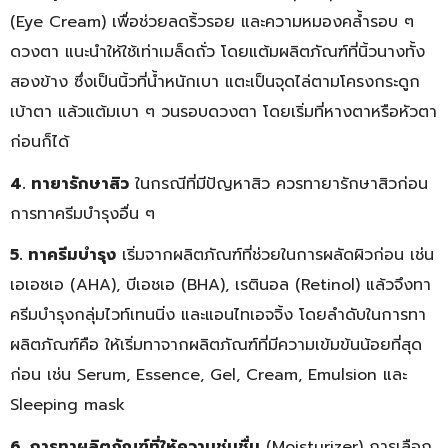
(Eye Cream) เพื่อช่วยลดริ้วรอย และความหมองคล้ำรอบ ๆ
ดวงตา แนะนำให้ใช้เท่าเมล็ดถั่ว โดยแต้มผลิตภัณฑ์ที่นิ้วนางทั้ง
สองข้าง ซึ่งเป็นนิ้วที่น้ำหนักเบา แตะเป็นจุดไล่ตามโครงกระดูก
เบ้าตา แล้วแต้มเบา ๆ วนรอบดวงตา โดยเริ่มที่หางตาหรือหัวตา
ก่อนก็ได้
4. ทายารักษาสิว
ในกรณีที่มีปัญหาสิว ควรทายารักษาสิวก่อน
การทาครีมบำรุงอื่น ๆ
5. ทาครีมบำรุง
เริ่มจากผลิตภัณฑ์ที่ช่วยในการผลัดผิวก่อน เช่น
เอเอชเอ (AHA), บีเอชเอ (BHA), เรตินอล (Retinol) แล้วจึงทา
ครีมบำรุงกลุ่มไวท์เทนนิ่ง และแอนไทเอจจิ้ง โดยลำดับในการทา
ผลิตภัณฑ์คือ ให้เริ่มทาจากผลิตภัณฑ์ที่มีความเข้มข้นน้อยที่สุด
ก่อน เช่น Serum, Essence, Gel, Cream, Emulsion และ
Sleeping mask
6. การทาผลิตภัณฑ์ที่ให้ความชุ่มชื่น
(Moisturizer) การเลือก