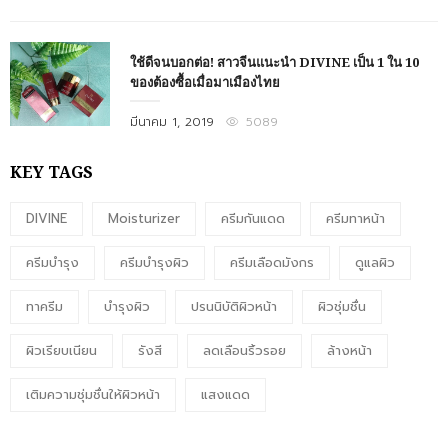
on
ใช้ดีจนบอกต่อ! สาวจีนแนะนำ DIVINE เป็น 1 ใน 10
ของต้องซื้อเมื่อมาเมืองไทย
Posted
มีนาคม 1, 2019
5089
on
KEY TAGS
DIVINE
Moisturizer
ครีมกันแดด
ครีมทาหน้า
ครีมบำรุง
ครีมบำรุงผิว
ครีมเลือดมังกร
ดูแลผิว
ทาครีม
บำรุงผิว
ปรนนิบัติผิวหน้า
ผิวชุ่มชื่น
ผิวเรียบเนียน
รังสี
ลดเลือนริ้วรอย
ล้างหน้า
เติมความชุ่มชื่นให้ผิวหน้า
แสงแดด