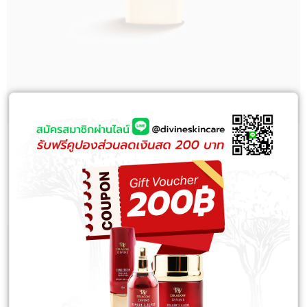
DIVINE SUNSCREEN (Total Sun Protection) SPF50+
PA++++
(0)
฿
1,200.00