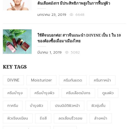
ต้นเลือดมังกร มีประสิทธิภาพสูงในการฟื้นฟูผิว
Posted
มกราคม 23, 2019
6648
on
ใช้ดีจนบอกต่อ! สาวจีนแนะนำ DIVINE เป็น 1 ใน 10
ของต้องซื้อเมื่อมาเมืองไทย
Posted
มีนาคม 1, 2019
5082
on
KEY TAGS
DIVINE
Moisturizer
ครีมกันแดด
ครีมทาหน้า
ครีมบำรุง
ครีมบำรุงผิว
ครีมเลือดมังกร
ดูแลผิว
ทาครีม
บำรุงผิว
ปรนนิบัติผิวหน้า
ผิวชุ่มชื่น
ผิวเรียบเนียน
รังสี
ลดเลือนริ้วรอย
ล้างหน้า