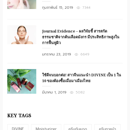
Posted
กุมภาพันธ์ 15, 2019
7344
on
Journal Evidence – ผลวิจัยชี้ สารสกัด
ธรรมชาติจากต้นเลือดมังกร มีประสิทธิภาพสูงใน
การฟื้นฟูผิว
Posted
มกราคม 23, 2019
6649
on
ใช้ดีจนบอกต่อ! สาวจีนแนะนำ DIVINE เป็น 1 ใน
10 ของต้องซื้อเมื่อมาเมืองไทย
Posted
มีนาคม 1, 2019
5082
on
KEY TAGS
DIVINE
Moisturizer
ครีมกันแดด
ครีมทาหน้า