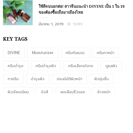
ใช้ดีจนบอกต่อ! สาวจีนแนะนำ DIVINE เป็น 1 ใน 10
ของต้องซื้อเมื่อมาเมืองไทย
Posted
มีนาคม 1, 2019
5089
on
KEY TAGS
DIVINE
Moisturizer
ครีมกันแดด
ครีมทาหน้า
ครีมบำรุง
ครีมบำรุงผิว
ครีมเลือดมังกร
ดูแลผิว
ทาครีม
บำรุงผิว
ปรนนิบัติผิวหน้า
ผิวชุ่มชื่น
ผิวเรียบเนียน
รังสี
ลดเลือนริ้วรอย
ล้างหน้า
เติมความชุ่มชื่นให้ผิวหน้า
แสงแดด