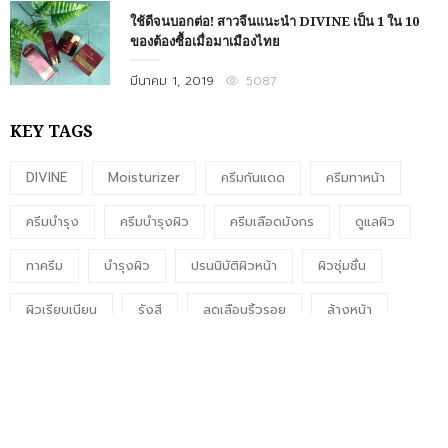
ใช้ดีจนบอกต่อ! สาวจีนแนะนำ DIVINE เป็น 1 ใน 10
ของต้องซื้อเมื่อมาเมืองไทย
Posted
มีนาคม 1, 2019
5087
on
KEY TAGS
DIVINE
Moisturizer
ครีมกันแดด
ครีมทาหน้า
ครีมบำรุง
ครีมบำรุงผิว
ครีมเลือดมังกร
ดูแลผิว
ทาครีม
บำรุงผิว
ปรนนิบัติผิวหน้า
ผิวชุ่มชื่น
ผิวเรียบเนียน
รังสี
ลดเลือนริ้วรอย
ล้างหน้า
เติมความชุ่มชื่นให้ผิวหน้า
แสงแดด