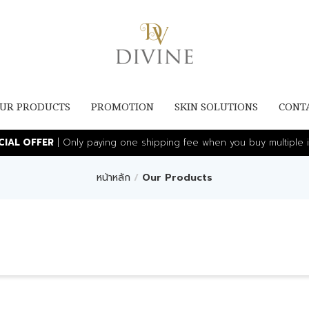
UR PRODUCTS
PROMOTION
SKIN SOLUTIONS
CONT
ECIAL OFFER
| Only paying one shipping fee when you buy multiple i
หน้าหลัก
Our Products