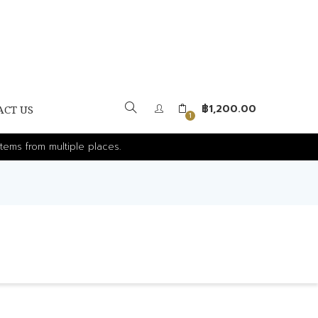
฿
1,200.00
ACT US
1
tems from multiple places.