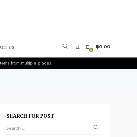
฿
0.00
ACT US
0
tems from multiple places.
SEARCH FOR POST