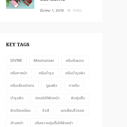
Posted
มีนาคม 1, 2019
5082
on
KEY TAGS
DIVINE
Moisturizer
ครีมกันแดด
ครีมทาหน้า
ครีมบำรุง
ครีมบำรุงผิว
ครีมเลือดมังกร
ดูแลผิว
ทาครีม
บำรุงผิว
ปรนนิบัติผิวหน้า
ผิวชุ่มชื่น
ผิวเรียบเนียน
รังสี
ลดเลือนริ้วรอย
ล้างหน้า
เติมความชุ่มชื่นให้ผิวหน้า