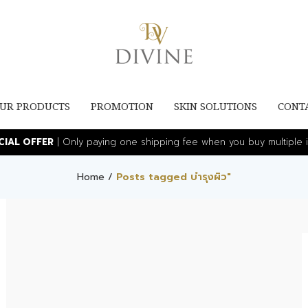
UR PRODUCTS
PROMOTION
SKIN SOLUTIONS
CONT
ECIAL OFFER
| Only paying one shipping fee when you buy multiple i
Home
/
Posts tagged บำรุงผิว"