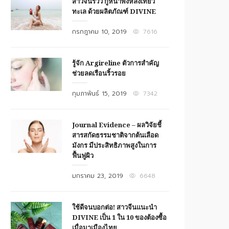
สาวจีนรีวิว กู้หน้าพังหลังเที่ยว
ทะเล ด้วยผลิตภัณฑ์ DIVINE
Posted
กรกฎาคม 10, 2019
7616
on
รู้จัก Argireline ตัวการสำคัญ
ช่วยลดเรือนริ้วรอย
Posted
กุมภาพันธ์ 15, 2019
7342
on
Journal Evidence – ผลวิจัยชี้
สารสกัดธรรมชาติจากต้นเลือด
มังกร มีประสิทธิภาพสูงในการ
ฟื้นฟูผิว
Posted
มกราคม 23, 2019
6648
on
ใช้ดีจนบอกต่อ! สาวจีนแนะนำ
DIVINE เป็น 1 ใน 10 ของต้องซื้อ
เมื่อมาเมืองไทย