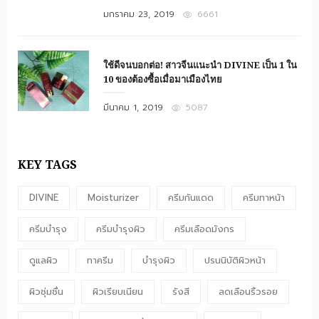
Posted
มกราคม 23, 2019
6661
on
ใช้ดีจนบอกต่อ! สาวจีนแนะนำ DIVINE เป็น 1 ใน
10 ของต้องซื้อเมื่อมาเมืองไทย
Posted
มีนาคม 1, 2019
5087
on
KEY TAGS
DIVINE
Moisturizer
ครีมกันแดด
ครีมทาหน้า
ครีมบำรุง
ครีมบำรุงผิว
ครีมเลือดมังกร
ดูแลผิว
ทาครีม
บำรุงผิว
ปรนนิบัติผิวหน้า
ผิวชุ่มชื่น
ผิวเรียบเนียน
รังสี
ลดเลือนริ้วรอย